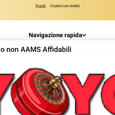
ProtiX
Casinò non AAMS
Navigazione rapida
 Affidabili
ino non AAMS Affidabili
MS Sono Popolari tra i Giocatori
e Affidabili?