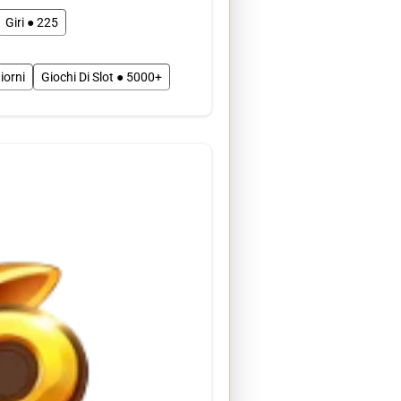
Giri ● 225
iorni
Giochi Di Slot ● 5000+