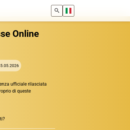
se Online
25.05.2026
za ufficiale rilasciata
roprio di queste
ti?