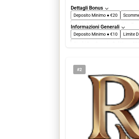
Dettagli Bonus
Deposito Minimo ● €20
Scommess
Valido Per I Seguenti Giochi: ● Tutt
Informazioni Generali
Deposito Minimo ● €10
Limite D
Giochi Con Croupier Dal Vivo ● 30
#2