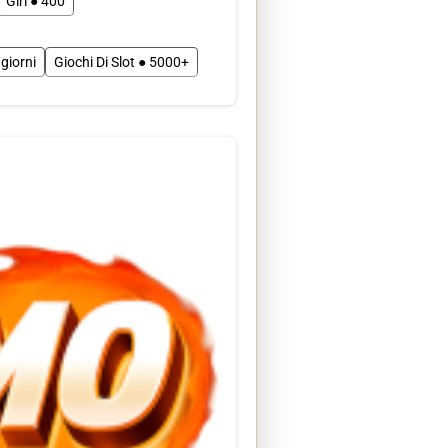
Giri ● 400
giorni
Giochi Di Slot ● 5000+